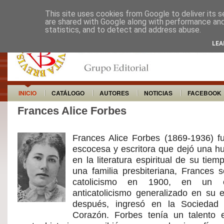
This site uses cookies from Google to deliver its s
are shared with Google along with performance and 
statistics, and to detect and address abuse.
LEA
INICIO
CATÁLOGO
AUTORES
NOTICIAS
FACEBOOK
Frances Alice Forbes
Frances Alice Forbes (1869-1936) 
escocesa y escritora que dejó una hu
en la literatura espiritual de su tie
una familia presbiteriana, Frances s
catolicismo en 1900, en un c
anticatolicismo generalizado en su 
después, ingresó en la Sociedad
Corazón. Forbes tenía un talento 