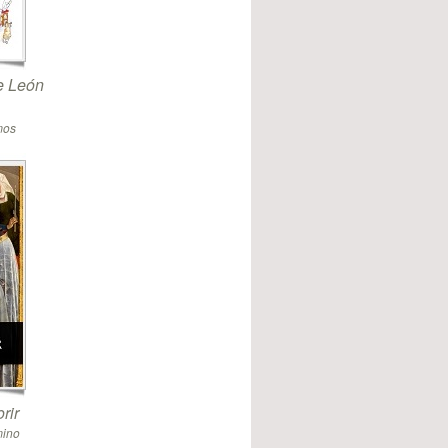
de León
mos
rir
mino