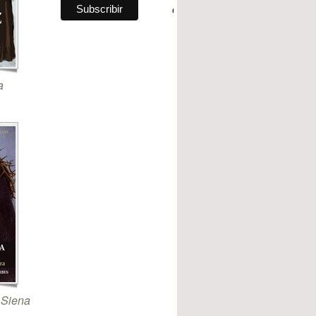
a
 Siena