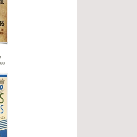
s
mos