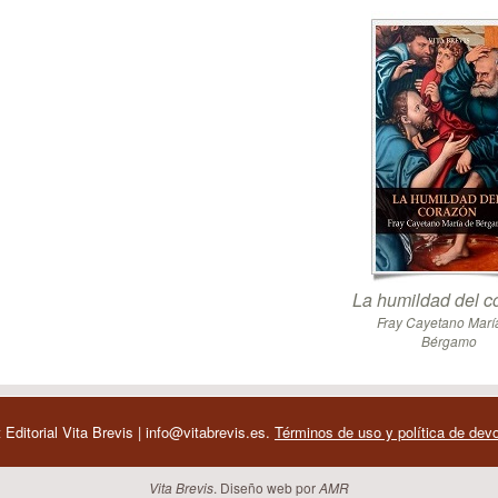
La humildad del c
Fray Cayetano Marí
Bérgamo
 Editorial Vita Brevis | info@vitabrevis.es.
Términos de uso y política de dev
Vita Brevis
. Diseño web por
AMR