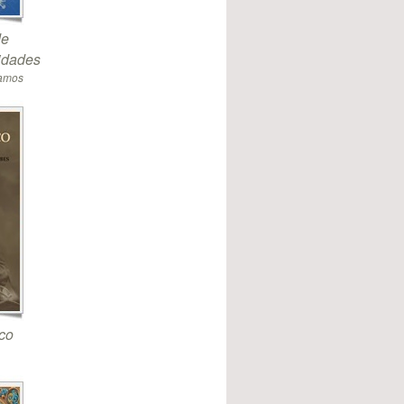
de
sidades
Ramos
co