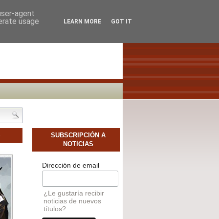
SCAMOS AUTORES NOVELES
CONTACTO
 user-agent
nerate usage
LEARN MORE
GOT IT
S
SUBSCRIPCIÓN A
NOTICIAS
Dirección de email
¿Le gustaría recibir
noticias de nuevos
títulos?