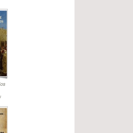
los
J