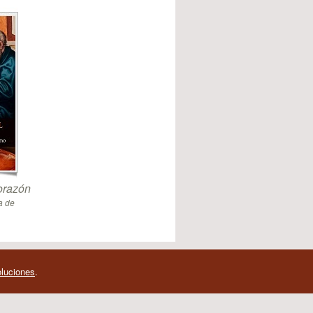
orazón
a de
oluciones
.