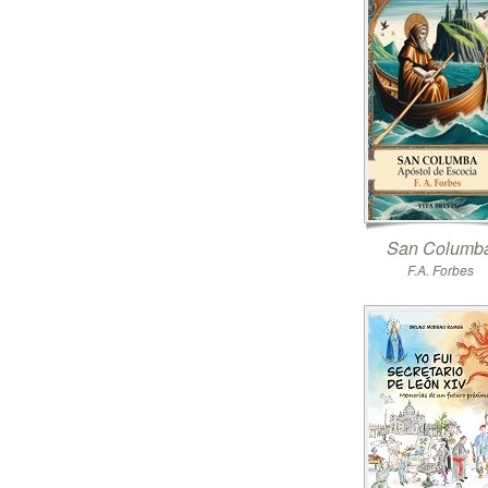
San Columb
F.A. Forbes