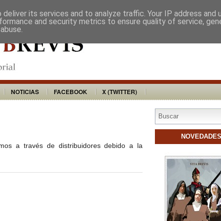
VITA BREVIS
DISTRIBUIDORES
BU
deliver its services and to analyze traffic. Your IP address and
formance and security metrics to ensure quality of service, ge
 abuse.
NOTICIAS
FACEBOOK
X (TWITTER)
NOVEDADE
s a través de distribuidores debido a la