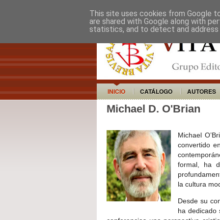
This site uses cookies from Google to 
are shared with Google along with per
statistics, and to detect and address
INICIO
CATÁLOGO
AUTORES
Michael D. O'Brian
Michael O’Br
convertido en
contemporán
formal, ha de
profundamente
la cultura mo
Desde su conv
ha dedicado 