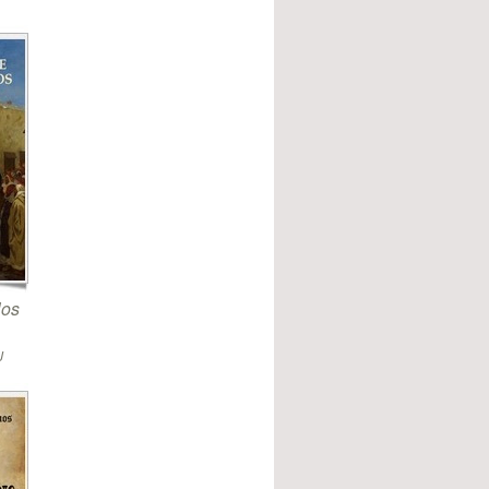
los
J