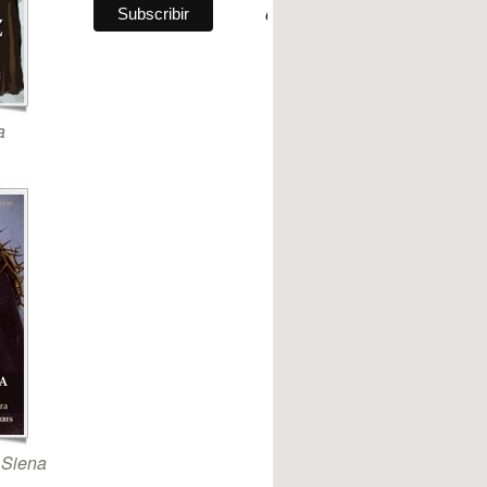
a
 Siena