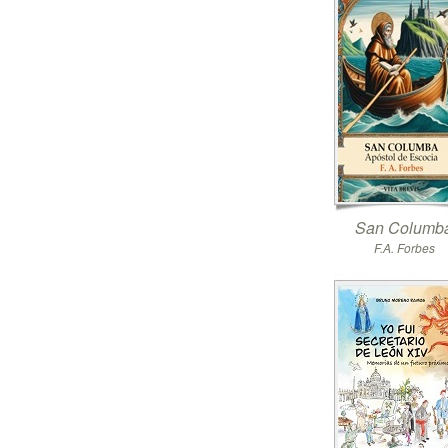
San Columb
F.A. Forbes