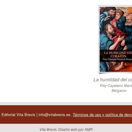
La humildad del c
Fray Cayetano Marí
Bérgamo
 Editorial Vita Brevis | info@vitabrevis.es.
Términos de uso y política de dev
Vita Brevis
. Diseño web por
AMR