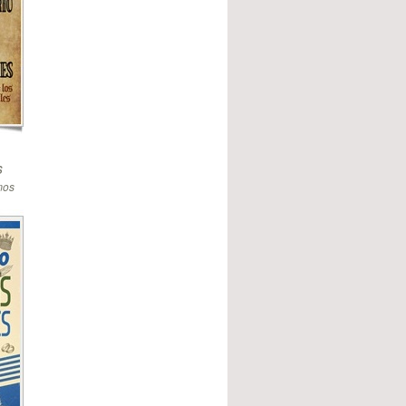
s
mos