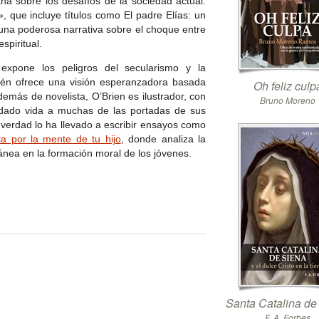
ana sobre los desafíos de la sociedad actual.
», que incluye títulos como El padre Elías: un
s una poderosa narrativa sobre el choque entre
spiritual.
expone los peligros del secularismo y la
bién ofrece una visión esperanzadora basada
Oh feliz culp
Además de novelista, O’Brien es ilustrador, con
Bruno Moreno
a dado vida a muchas de las portadas de sus
a verdad lo ha llevado a escribir ensayos como
a por la mente de tu hijo
, donde analiza la
ránea en la formación moral de los jóvenes.
Santa Catalina de
F. A. Forbes