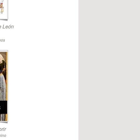
de León
mos
rir
mino