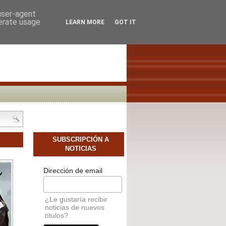
SCAMOS AUTORES NOVELES
CONTACTO
 user-agent
nerate usage
LEARN MORE
GOT IT
S
SUBSCRIPCIÓN A
NOTICIAS
Dirección de email
¿Le gustaría recibir
noticias de nuevos
títulos?