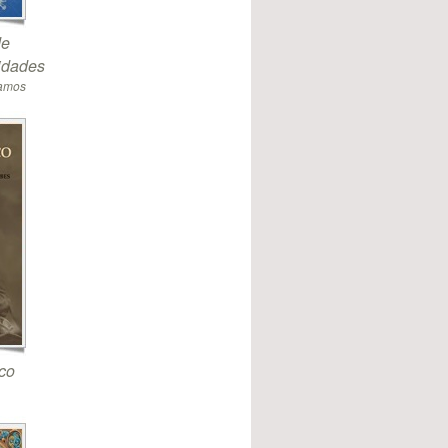
de
sidades
Ramos
co