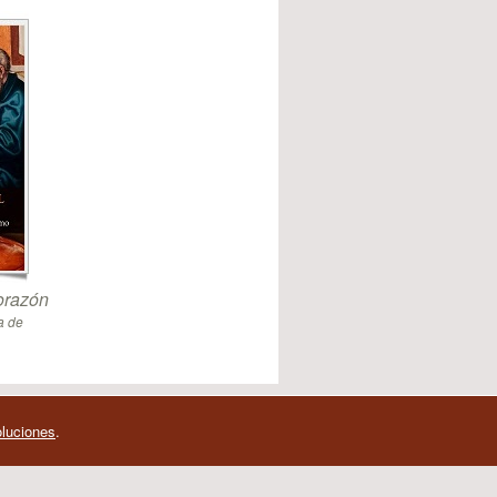
orazón
a de
oluciones
.