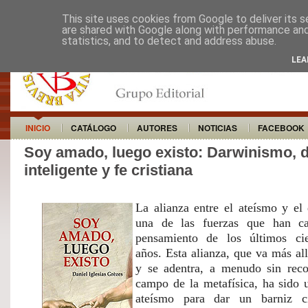
This site uses cookies from Google to deliver its s
are shared with Google along with performance and 
statistics, and to detect and address abuse.
LEA
INICIO
CATÁLOGO
AUTORES
NOTICIAS
FACEBOOK
Soy amado, luego existo: Darwinismo, 
inteligente y fe cristiana
La alianza entre el ateísmo y el
una de las fuerzas que han car
pensamiento de los últimos cie
años. Esta alianza, que va más allá
y se adentra, a menudo sin recon
campo de la metafísica, ha sido ut
ateísmo para dar un barniz cie