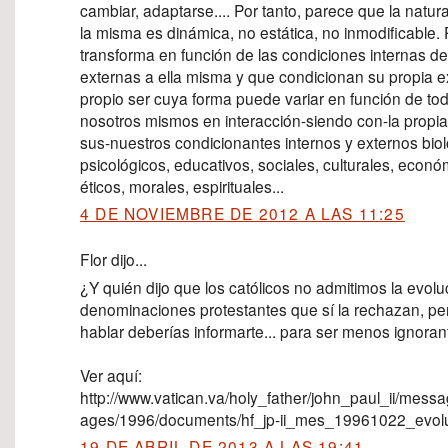
cambiar, adaptarse.... Por tanto, parece que la natur
la misma es dinámica, no estática, no inmodificable.
transforma en función de las condiciones internas de
externas a ella misma y que condicionan su propia e
propio ser cuya forma puede variar en función de tod
nosotros mismos en interacción-siendo con-la propia
sus-nuestros condicionantes internos y externos biol
psicológicos, educativos, sociales, culturales, económ
éticos, morales, espirituales...
4 DE NOVIEMBRE DE 2012 A LAS 11:25
Flor dijo...
¿Y quién dijo que los católicos no admitimos la evol
denominaciones protestantes que sí la rechazan, pe
hablar deberías informarte... para ser menos ignorant
Ver aquí:
http://www.vatican.va/holy_father/john_paul_ii/mes
ages/1996/documents/hf_jp-ii_mes_19961022_evol
19 DE ABRIL DE 2013 A LAS 19:41