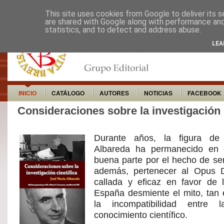
This site uses cookies from Google to deliver its s
are shared with Google along with performance and 
statistics, and to detect and address abuse.
LEA
INICIO
CATÁLOGO
AUTORES
NOTICIAS
FACEBOOK
Consideraciones sobre la investigación c
Durante años, la figura de
Albareda ha permanecido en e
buena parte por el hecho de ser
además, pertenecer al Opus D
callada y eficaz en favor de 
España desmiente el mito, tan 
la incompatibilidad entre
conocimiento científico.