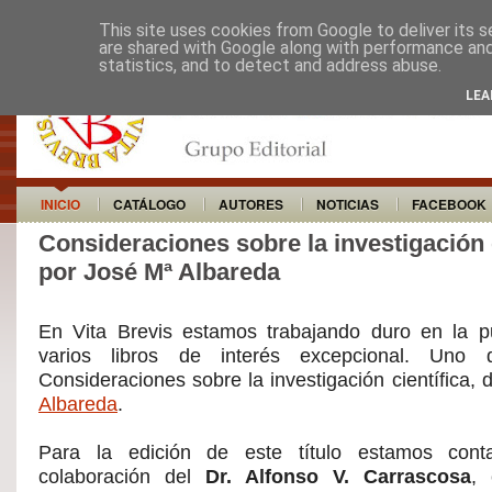
This site uses cookies from Google to deliver its s
are shared with Google along with performance and 
statistics, and to detect and address abuse.
LEA
INICIO
CATÁLOGO
AUTORES
NOTICIAS
FACEBOOK
Consideraciones sobre la investigación c
por José Mª Albareda
En Vita Brevis estamos trabajando duro en la p
varios libros de interés excepcional. Uno 
Consideraciones sobre la investigación científica,
Albareda
.
Para la edición de este título estamos con
colaboración del
Dr. Alfonso V. Carrascosa
, 