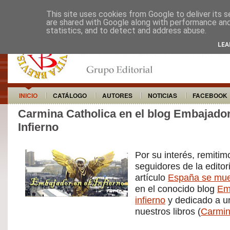
This site uses cookies from Google to deliver its s
are shared with Google along with performance and 
statistics, and to detect and address abuse.
LEA
INICIO
CATÁLOGO
AUTORES
NOTICIAS
FACEBOOK
Carmina Catholica en el blog Embajador
Infierno
Por su interés, remitim
seguidores de la editori
artículo
España se mu
en el conocido blog
Em
infierno
y dedicado a u
nuestros libros (
Carmin