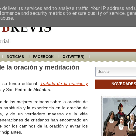
VITA BREVIS
DISTRIBUIDORES
BU
deliver its services and to analyze traffic. Your IP address and
formance and security metrics to ensure quality of service, ge
 abuse.
NOTICIAS
FACEBOOK
X (TWITTER)
de la oración y meditación
 su fondo editorial:
Tratado de la oración y
NOVEDADE
a y San Pedro de Alcántara.
no de los mejores tratados sobre la oración de
la sabiduría y la experiencia en la oración de
a, y de un verdadero maestro de la vida
Generaciones de cristianos han encontrado en
 por los caminos de la oración y evitar los
incipiantes.