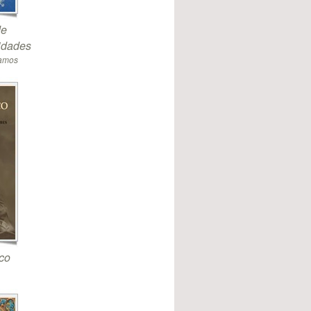
de
sidades
Ramos
co