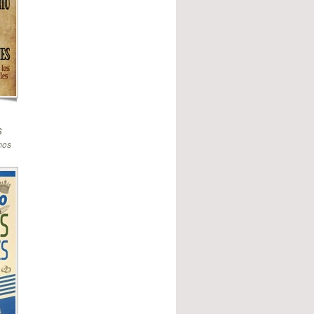
s
mos