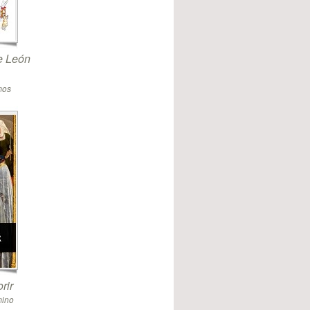
de León
mos
rir
mino