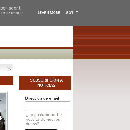
SCAMOS AUTORES NOVELES
CONTACTO
 user-agent
nerate usage
LEARN MORE
GOT IT
S
SUBSCRIPCIÓN A
NOTICIAS
Dirección de email
¿Le gustaría recibir
noticias de nuevos
títulos?