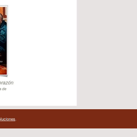
orazón
a de
oluciones
.