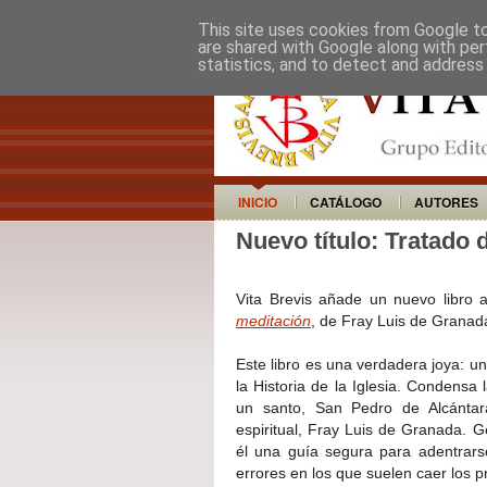
This site uses cookies from Google to 
are shared with Google along with per
statistics, and to detect and address
INICIO
CATÁLOGO
AUTORES
Nuevo título: Tratado 
Vita Brevis añade un nuevo libro a
meditación
, de Fray Luis de Granad
Este libro es una verdadera joya: u
la Historia de la Iglesia. Condensa 
un santo, San Pedro de Alcántar
espiritual, Fray Luis de Granada. 
él una guía segura para adentrarse
errores en los que suelen caer los pr