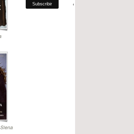
a
 Siena