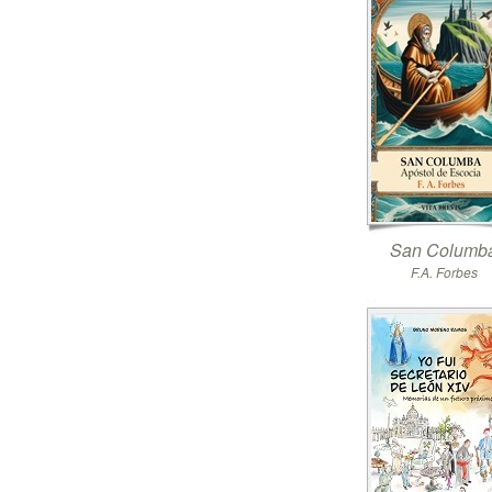
San Columb
F.A. Forbes