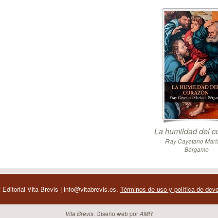
La humildad del c
Fray Cayetano Marí
Bérgamo
 Editorial Vita Brevis | info@vitabrevis.es.
Términos de uso y política de dev
Vita Brevis
. Diseño web por
AMR