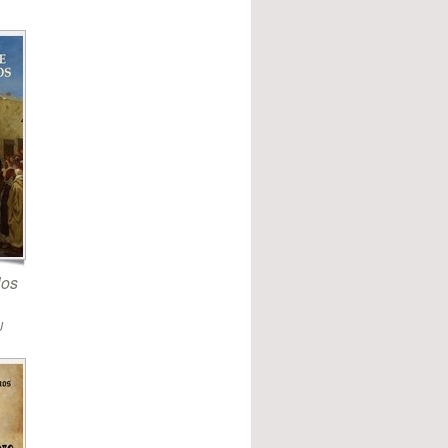
los
J