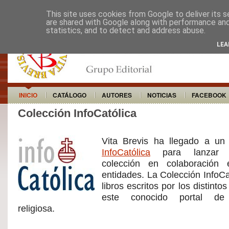
This site uses cookies from Google to deliver its s
are shared with Google along with performance and 
statistics, and to detect and address abuse.
LEA
INICIO
CATÁLOGO
AUTORES
NOTICIAS
FACEBOOK
Colección InfoCatólica
Vita Brevis ha llegado a un
InfoCatólica
para lanzar 
colección en colaboración
entidades. La Colección InfoCat
libros escritos por los distinto
este conocido portal de 
religiosa.