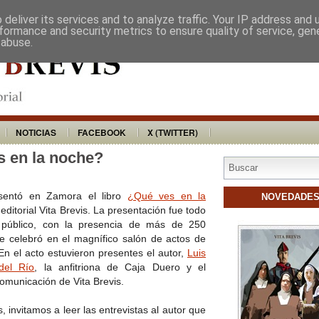
VITA BREVIS
DISTRIBUIDORES
BU
deliver its services and to analyze traffic. Your IP address and
formance and security metrics to ensure quality of service, ge
 abuse.
NOTICIAS
FACEBOOK
X (TWITTER)
s en la noche?
sentó en Zamora el libro
¿Qué ves en la
NOVEDADE
editorial Vita Brevis. La presentación fue todo
 público, con la presencia de más de 250
e celebró en el magnífico salón de actos de
En el acto estuvieron presentes el autor,
Luis
del Río
, la anfitriona de Caja Duero y el
omunicación de Vita Brevis.
s, invitamos a leer las entrevistas al autor que