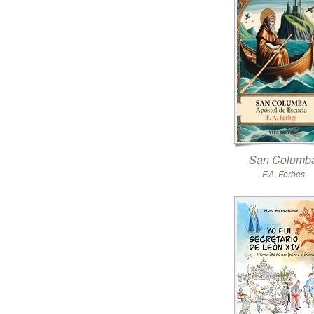
San Columb
F.A. Forbes