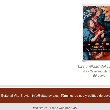
La humildad del c
Fray Cayetano Marí
Bérgamo
 Editorial Vita Brevis | info@vitabrevis.es.
Términos de uso y política de dev
Vita Brevis
. Diseño web por
AMR