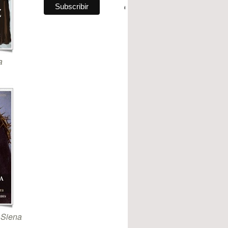
a
 Siena