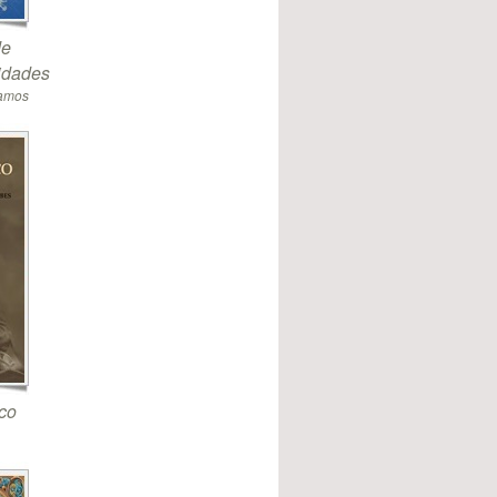
de
sidades
Ramos
co