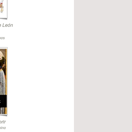
de León
mos
rir
mino