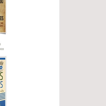
s
mos