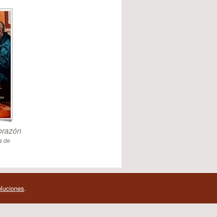
orazón
a de
oluciones
.