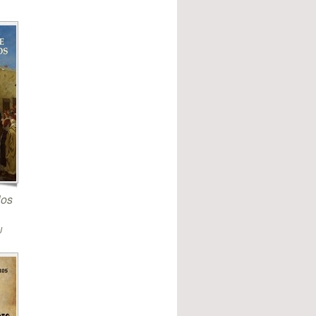
los
J