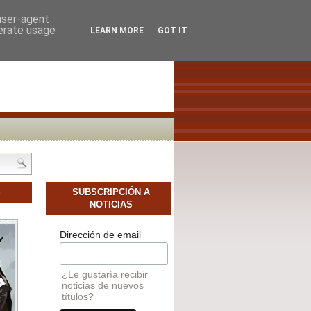
SCAMOS AUTORES NOVELES
CONTACTO
 user-agent
nerate usage
LEARN MORE
GOT IT
S
SUBSCRIPCIÓN A
NOTICIAS
Dirección de email
¿Le gustaría recibir
noticias de nuevos
títulos?