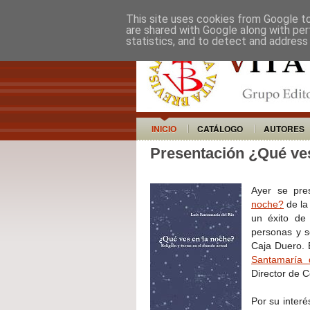
This site uses cookies from Google to 
are shared with Google along with per
statistics, and to detect and address
INICIO
CATÁLOGO
AUTORES
Presentación ¿Qué ve
Ayer se pre
noche?
de la 
un éxito de
personas y s
Caja Duero. 
Santamaría 
Director de C
Por su interé