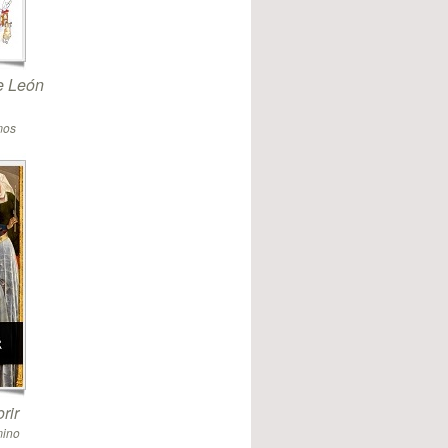
de León
mos
rir
mino