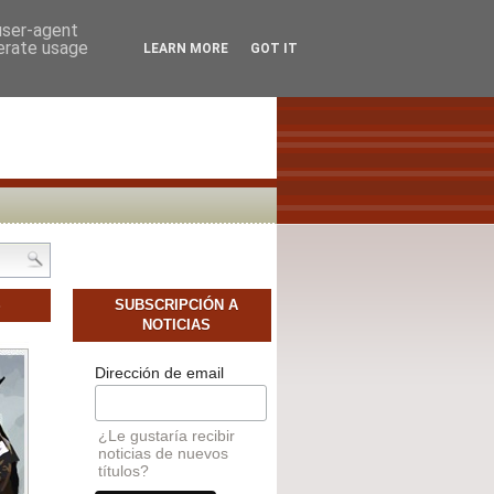
SCAMOS AUTORES NOVELES
CONTACTO
 user-agent
nerate usage
LEARN MORE
GOT IT
S
SUBSCRIPCIÓN A
NOTICIAS
Dirección de email
¿Le gustaría recibir
noticias de nuevos
títulos?