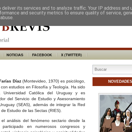
VITA BREVIS
DISTRIBUIDORES
BU
deliver its services and to analyze traffic. Your IP address and
formance and security metrics to ensure quality of service, ge
 abuse.
NOTICIAS
FACEBOOK
X (TWITTER)
Farías Díaz
(Montevideo, 1970) es psicólogo,
NOVEDADE
 con estudios en Filosofía y Teología. Ha sido
 Universidad Católica del Uruguay y es
or del Servicio de Estudio y Asesoramiento
Uruguay (SEAS), además de integrar la Red
de Estudio de las Sectas (RIES).
n el análisis del fenómeno sectario desde la
a participado en numerosos congresos y