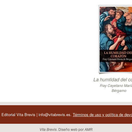
La humildad del c
Fray Cayetano Marí
Bérgamo
 Editorial Vita Brevis | info@vitabrevis.es.
Términos de uso y política de dev
Vita Brevis
. Diseño web por
AMR