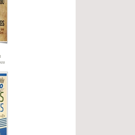
s
mos