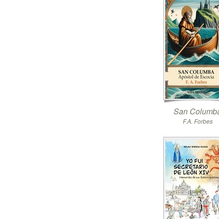
San Columb
F.A. Forbes