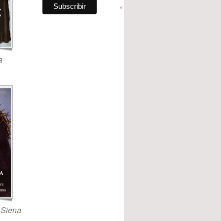
a
 Siena