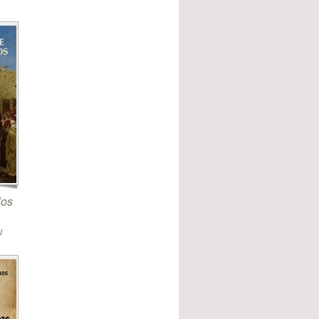
los
J