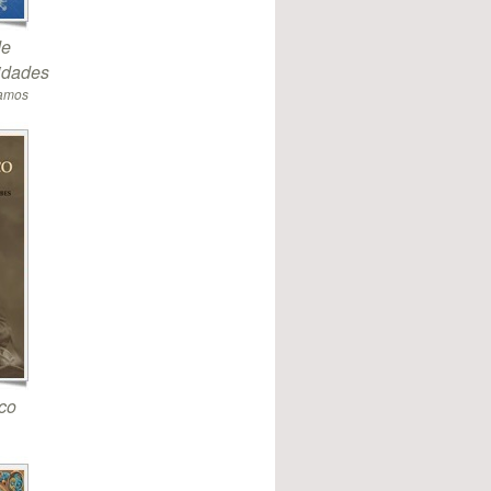
de
sidades
Ramos
co