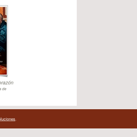
orazón
a de
oluciones
.