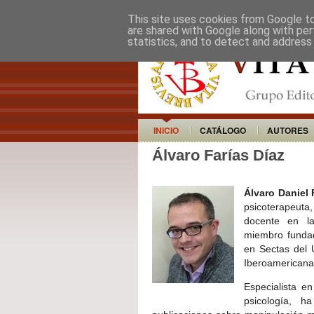
This site uses cookies from Google to 
are shared with Google along with per
statistics, and to detect and address
INICIO
CATÁLOGO
AUTORES
Álvaro Farías Díaz
Álvaro Daniel 
psicoterapeuta,
docente en la
miembro fundad
en Sectas del 
Iberoamericana 
Especialista e
psicología, h