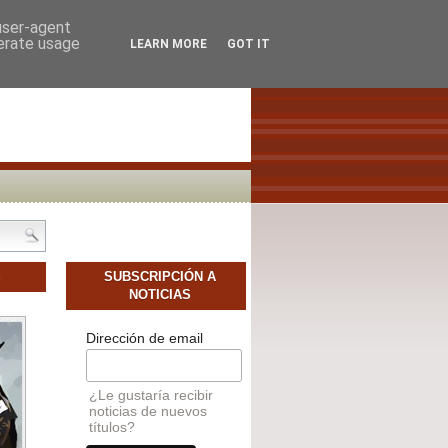
SCAMOS AUTORES NOVELES
CONTACTO
 user-agent
nerate usage
LEARN MORE
GOT IT
S
SUBSCRIPCIÓN A
NOTICIAS
Dirección de email
¿Le gustaría recibir
noticias de nuevos
títulos?