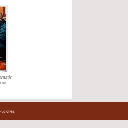
orazón
a de
oluciones
.