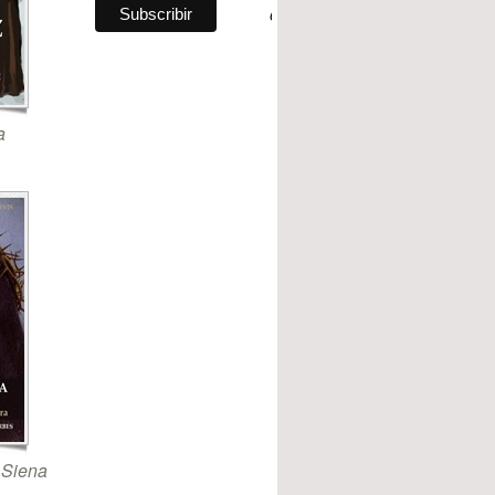
a
 Siena