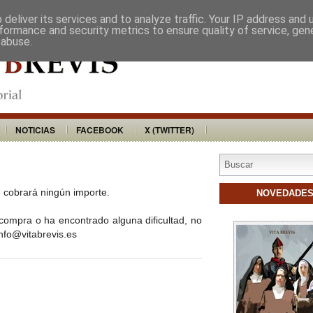
VITA BREVIS
DISTRIBUIDORES
BU
deliver its services and to analyze traffic. Your IP address and
formance and security metrics to ensure quality of service, ge
 abuse.
NOTICIAS
FACEBOOK
X (TWITTER)
 cobrará ningún importe.
NOVEDADE
compra o ha encontrado alguna dificultad, no
nfo@vitabrevis.es