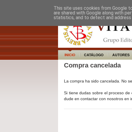
This site uses cookies from Google to 
are shared with Google along with per
statistics, and to detect and address
INICIO
CATÁLOGO
AUTORES
Compra cancelada
La compra ha sido cancelada. No se
Si tiene dudas sobre el proceso de 
dude en contactar con nosotros en i