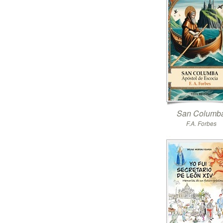
San Columb
F.A. Forbes