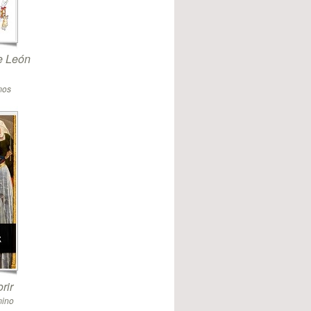
de León
mos
rir
mino