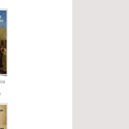
los
J