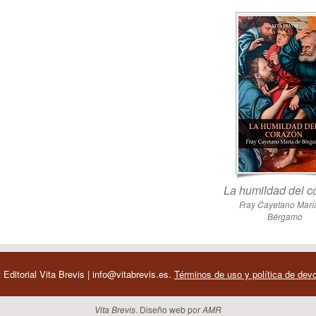
La humildad del c
Fray Cayetano Marí
Bérgamo
 Editorial Vita Brevis | info@vitabrevis.es.
Términos de uso y política de dev
Vita Brevis
. Diseño web por
AMR