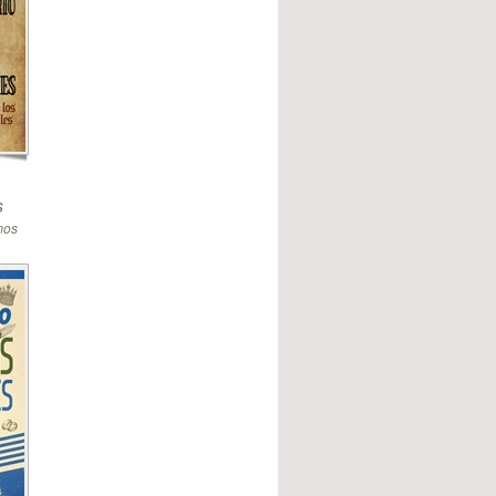
s
mos