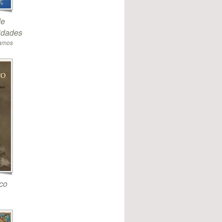
de
sidades
Ramos
co