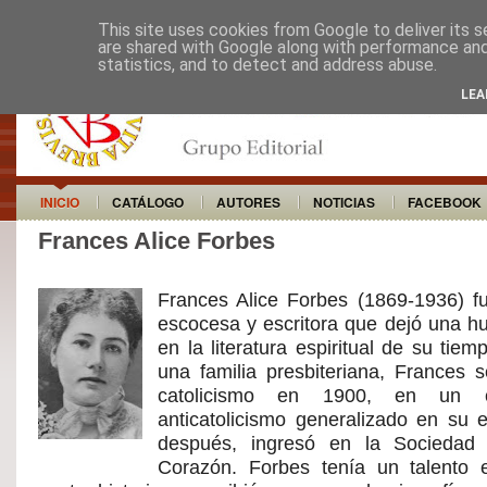
This site uses cookies from Google to deliver its s
are shared with Google along with performance and 
statistics, and to detect and address abuse.
LEA
INICIO
CATÁLOGO
AUTORES
NOTICIAS
FACEBOOK
Frances Alice Forbes
Frances Alice Forbes (1869-1936) 
escocesa y escritora que dejó una hu
en la literatura espiritual de su tie
una familia presbiteriana, Frances s
catolicismo en 1900, en un c
anticatolicismo generalizado en su 
después, ingresó en la Sociedad
Corazón. Forbes tenía un talento 