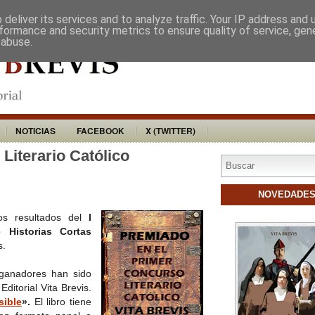
VITA BREVIS
DISTRIBUIDORES
BU
deliver its services and to analyze traffic. Your IP address and
formance and security metrics to ensure quality of service, ge
 abuse.
NOTICIAS
FACEBOOK
X (TWITTER)
Literario Católico
NOVEDADE
os resultados del
I
 Historias Cortas
s.
 ganadores han sido
ditorial Vita Brevis.
sible
».
El libro tiene