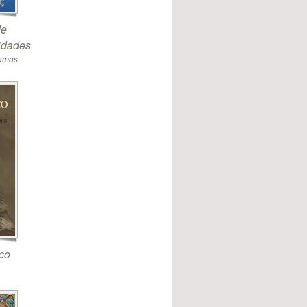
de
sidades
Ramos
co