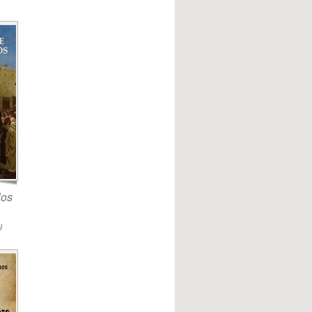
los
J