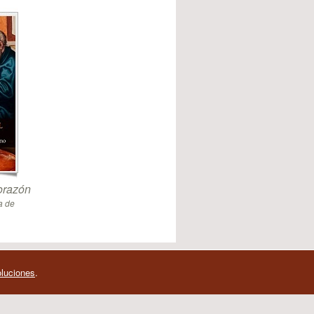
orazón
a de
oluciones
.