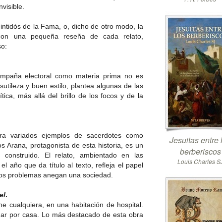
nvisible.
ntidós de la Fama, o, dicho de otro modo, la
 con una pequeña reseña de cada relato,
so:
ampaña electoral como materia prima no es
n sutileza y buen estilo, plantea algunas de las
tica, más allá del brillo de los focos y de la
stra variados ejemplos de sacerdotes como
Jesuitas entre 
os Arana, protagonista de esta historia, es un
berberiscos
n construido. El relato, ambientado en las
Louis Charles S
el año que da título al texto, refleja el papel
los problemas anegan una sociedad.
el
.
he cualquiera, en una habitación de hospital.
dar por casa. Lo más destacado de esta obra