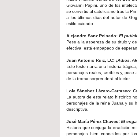
Giovanni Papini, uno de los intelec
se convirtió al catolicismo tras la P
a los últimos días del autor de Gog
estilo cuidado.
Alejandro Sanz Peinado:
El putic
Pese a la aspereza de su título y de
efectiva, está empapado de esperan
Juan Antonio Ruiz, LC:
¡Adiós, A
Este texto narra una historia trágica,
personajes reales, creíbles y, pese 
de la trama sorprenderá al lector.
Lola Sánchez Lázaro-Carrasco:
Ca
La autora de este relato histórico 
personajes de la reina Juana y su h
descriptiva.
José María Pérez Chaves:
El enga
Historia que conjuga la erudición mi
personajes bien conocidos por lo