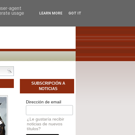
SCAMOS AUTORES NOVELES
CONTACTO
 user-agent
nerate usage
LEARN MORE
GOT IT
S
SUBSCRIPCIÓN A
NOTICIAS
Dirección de email
¿Le gustaría recibir
noticias de nuevos
títulos?