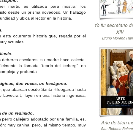
discípulo
.
r mártir, es utilizada para mostrar los
risto desde un prisma novedoso. Un hallazgo
ndidad y ubica al lector en la historia.
Yo fui secretario 
a
.
XIV
 esta ocurrente historia que, regada por el
Bruno Moreno Ra
 muy actuales.
lluvia
.
 deberes escolares; su madre hace calceta.
fielmente la llamada "teoría del iceberg": en
compleja y profunda.
páginas, dos voces, un hexágono
.
to, que abarcan desde Santa Hildegarda hasta
Lovecraft, fluyen en una historia ingeniosa,
ia de un redimido
.
 perro callejero adoptado por una familia, es,
Arte de bien mo
ción: muy canina, pero, al mismo tiempo, muy
San Roberto Belar