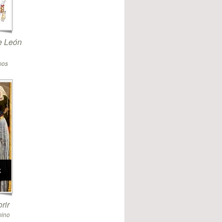
de León
mos
rir
mino