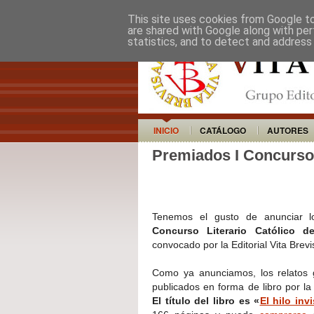
This site uses cookies from Google to 
are shared with Google along with per
statistics, and to detect and address
INICIO
CATÁLOGO
AUTORES
Premiados I Concurso 
Tenemos el gusto de anunciar l
Concurso Literario Católico de
convocado por la Editorial Vita Brevi
Como ya anunciamos, los relatos
publicados en forma de libro por la E
El título del libro es «
El hilo invi