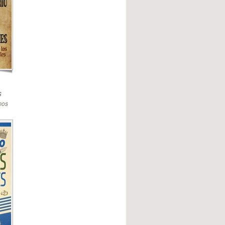
s
mos