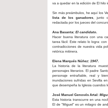
va a quedar en la edición de El hilo i
Sin más preámbulos, he aquí los Vei
lista de los ganadores
, junto
redactada por los jueces del concur
Ana Basanta:
El candidato
.
Hacer buena literatura con una c
tarea fácil. Este relato lo logra: co
contradicciones de nuestra vida polí
retórica mitinera.
Elena Marqués Núñez:
1947
.
La historia de la literatura mue
personajes literarios. El padre Sant
personaje entrañable, real y bie
inundaciones sufridas en Sevilla en 
que desempeña la Iglesia cuandos 
José Manuel Genovés Artal:
Migu
Esta historia transcurre en una noc
El de "Miguel" es un milagro de an