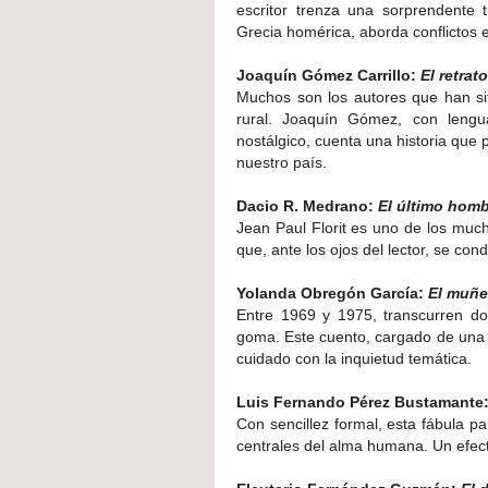
escritor trenza una sorprendente 
Grecia homérica, aborda conflictos 
Joaquín Gómez Carrillo:
El retrat
Muchos son los autores que han sit
rural. Joaquín Gómez, con lengua
nostálgico, cuenta una historia que
nuestro país.
Dacio R. Medrano:
El último hom
Jean Paul Florit es uno de los much
que, ante los ojos del lector, se con
Yolanda Obregón García:
El muñ
Entre 1969 y 1975, transcurren d
goma. Este cuento, cargado de una si
cuidado con la inquietud temática.
Luis Fernando Pérez Bustamante
Con sencillez formal, esta fábula p
centrales del alma humana. Un efect