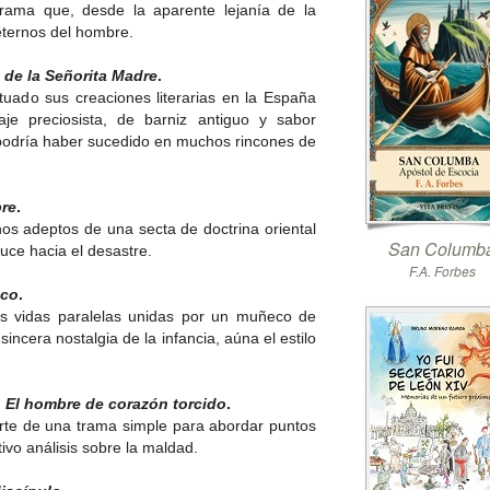
trama que, desde la aparente lejanía de la
eternos del hombre.
o de la Señorita Madre
.
uado sus creaciones literarias en la España
je preciosista, de barniz antiguo y sabor
 podría haber sucedido en muchos rincones de
bre
.
os adeptos de una secta de doctrina oriental
San Columb
duce hacia el desastre.
F.A. Forbes
eco
.
os vidas paralelas unidas por un muñeco de
ncera nostalgia de la infancia, aúna el estilo
:
El hombre de corazón torcido
.
arte de una trama simple para abordar puntos
ivo análisis sobre la maldad.