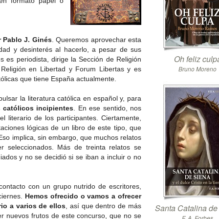
n formato papel o
 Pablo J. Ginés
. Queremos aprovechar esta
dad y desinterés al hacerlo, a pesar de sus
Oh feliz culp
es periodista, dirige la Sección de Religión
Bruno Moreno
 Religión en Libertad y Forum Libertas y es
tólicas que tiene España actualmente.
ulsar la literatura católica en español y, para
 católicos incipientes
. En ese sentido, nos
 literario de los participantes. Ciertamente,
taciones lógicas de un libro de este tipo, que
Eso implica, sin embargo, que muchos relatos
r seleccionados. Más de treinta relatos se
ados y no se decidió si se iban a incluir o no
ontacto con un grupo nutrido de escritores,
ciernes.
Hemos ofrecido o vamos a ofrecer
rio a varios de ellos
, así que dentro de más
Santa Catalina de
 nuevos frutos de este concurso, que no se
F. A. Forbes