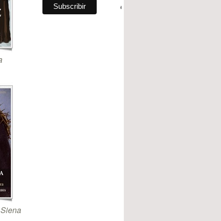
a
 Siena