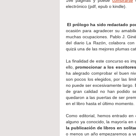
166 páginas y puede
comprarse
e
electrónico (pdf, epub o kindle).
El prólogo ha sido redactado por
ocasión para agradecer su amabili
muchas ocupaciones. Pablo J. Ginés 
del diario La Razón, colabora con
quizá una de las mejores plumas ca
La finalidad de este concurso es imp
ello,
promocionar a los escritores
ha alegrado comprobar el buen nivel
son pocos los elegidos, por las limi
no puede ser excesivamente largo. 
de gran calidad no han podido se
quedaron a las puertas de ser premi
en el libro hasta el último momento.
Como editorial, hemos entrado en c
alguno ya conocido, la mayoría en 
la publicación de libros en solita
o menos un año empezaremos a ver