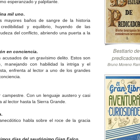
smo esperanzado y palpitante.
ina mil uno
.
s mayores baños de sangre de la historia
 credibilidad y equilibrio, huyendo de las
crudeza del conflicto, abriendo una puerta a la
Bestiario de
ión en conciencia
.
predicadore
 acusados de un gravísimo delito. Estos son
e, manejando con habilidad la intriga y el
Bruno Moreno Ra
ista, enfrenta al lector a uno de los grandes
 conciencia.
or campestre. Con un lenguaje austero y casi
 al lector hasta la Sierra Grande.
a
.
 anecdótico habla sobre el roce de la gracia
timos días del seudónimo Gian Falco
.