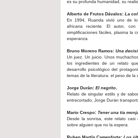
es su profunda humanidad, su reali
Alberto de Frutos Dávalos:
La col
En 1994, Ruanda vivió uno de lo
africana reciente. El autor, con
simplificaciones fáciles, plasma la 
esperanza.
Bruno Moreno Ramos:
Una decis
Un juez. Un juicio. Unos muchachos
los ingredientes de un relato qu
desarrollo psicológico del protagon
temas de la literatura: el peso de la
Jorge Durán:
El negrito
.
Relato de singular estilo y de sab
entrecortado, Jorge Durán transporta
Mario Crespo:
Tener una tía monj
Desde la sonrisa, este relato casi
sobre alguien que no la espera.
Ruben Martín Camenforte:
Los úl