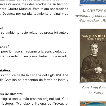
tuales italianos más destacados de su tiempo,
rimera Guerra Mundial. Este relato nos traslada
El gran libro 
. Destaca por su planteamiento original y su
aventuras y curio
Alejandro Moreno 
lub
.
 su ambiente, este relato, de prosa brillante y
za.
lonso!
 pero lo hace sin recurrir a la sensiblería: con
a la brevedad, bien presentados. El desarrollo
talina
.
nos conduce hasta la España del siglo XVI. Los
ija Catalina se presentan de forma brillante y
San Juan Bos
F.A. Forbes
ño de Afrodita
.
tológica con la más creativa originalidad. Con
s lectores (Menelao y Helena de Troya), el