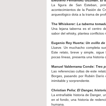
Eleuterio Fernández Guzmán:
El 
La figura de San Esteban, prime
acontecimientos de la Pasión de C
arqueológico dota a la trama de profu
The Whiskerer:
La taberna tomad
Una lejana taberna es el centro de
sabor del whisky, plantea conflictos
Eugenio Rey Huerta:
Un ovillo de 
Llueve. Un muchacho completa sus
Este relato, breve y simple, sigue 
pocas líneas, presenta una historia 
Manuel Valderrama Conde:
Tres 
Las referencias cultas de este rela
Borges, pasando por Rubén Darío o 
inimitable y sorprendente.
Christian Peña:
El Danger, histor
La entrañable historia de Danger, un
en el fondo, una historia de reden
humana.