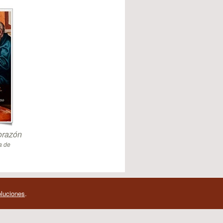
orazón
a de
oluciones
.