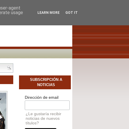
SCAMOS AUTORES NOVELES
CONTACTO
 user-agent
nerate usage
LEARN MORE
GOT IT
S
SUBSCRIPCIÓN A
NOTICIAS
Dirección de email
¿Le gustaría recibir
noticias de nuevos
títulos?