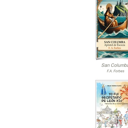
San Columb
F.A. Forbes