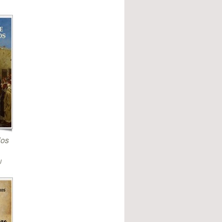
los
J