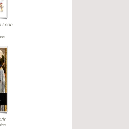
de León
mos
rir
mino