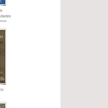
de
sidades
Ramos
co