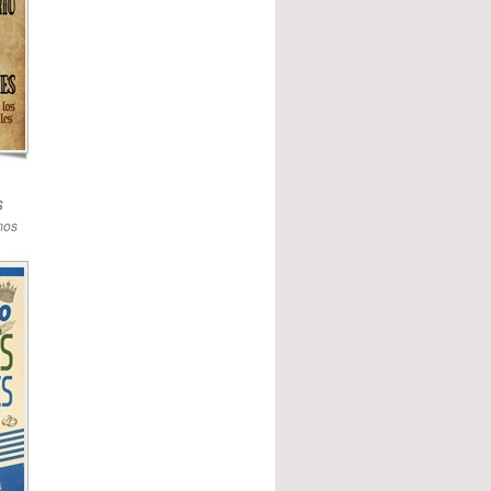
s
mos