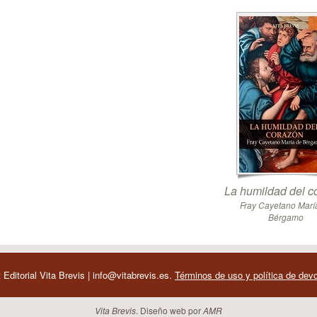
La humildad del c
Fray Cayetano Marí
Bérgamo
 Editorial Vita Brevis | info@vitabrevis.es.
Términos de uso y política de dev
Vita Brevis
. Diseño web por
AMR