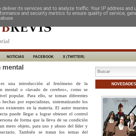
VITA BREVIS
DISTRIBUIDORES
BU
deliver its services and to analyze traffic. Your IP address and
formance and security metrics to ensure quality of service, ge
 abuse.
NOTICIAS
FACEBOOK
X (TWITTER)
n mental
 es una introducción al fenómeno de la
NOVEDADE
ón mental o «lavado de cerebro», como se
vel popular. Para ello, se toman diferentes
s hechas por especialistas, sistematizando los
os existentes en la materia. El autor muestra
cta puede llegar a lograr obtener el control
 persona de forma que la lleva de su condición
 un mero objeto, para uso y abuso del líder y
sectario. También se tratan los temas del