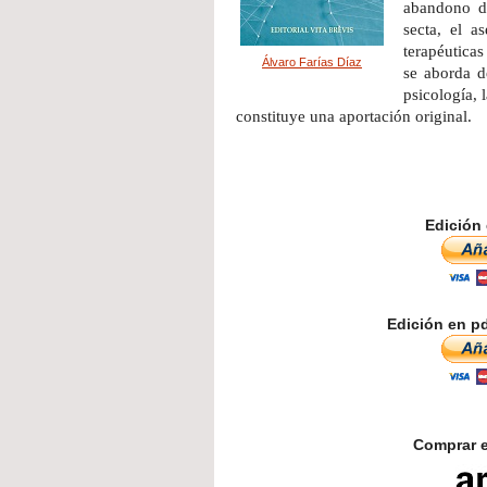
abandono de
secta, el a
terapéuticas
Álvaro Farías Díaz
se aborda d
psicología, 
constituye una aportación original.
Edición 
Edición en pd
Comprar e