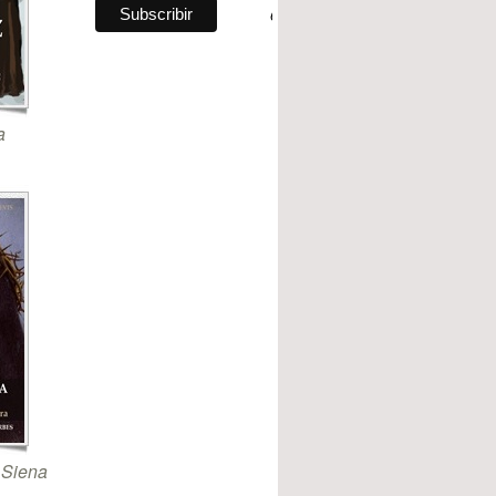
a
 Siena